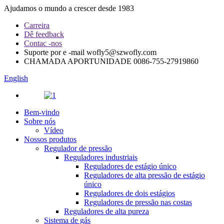
Ajudamos o mundo a crescer desde 1983
Carreira
Dê feedback
Contac -nos
Suporte por e -mail
wofly5@szwofly.com
CHAMADA APORTUNIDADE
0086-755-27919860
English
Bem-vindo
Sobre nós
Vídeo
Nossos produtos
Regulador de pressão
Reguladores industriais
Reguladores de estágio único
Reguladores de alta pressão de estágio
único
Reguladores de dois estágios
Reguladores de pressão nas costas
Reguladores de alta pureza
Sistema de gás