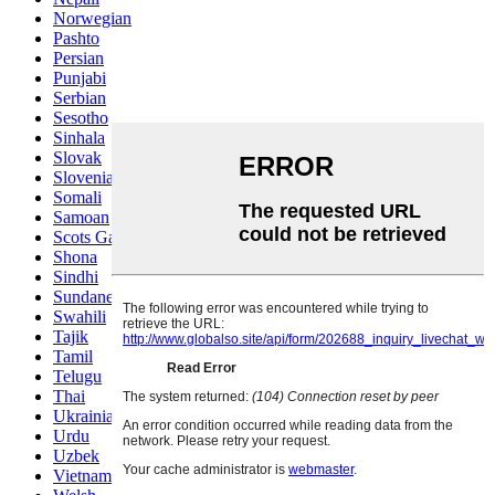
Norwegian
Pashto
Persian
Punjabi
Serbian
Sesotho
Sinhala
Slovak
Slovenian
Somali
Samoan
Scots Gaelic
Shona
Sindhi
Sundanese
Swahili
Tajik
Tamil
Telugu
Thai
Ukrainian
Urdu
Uzbek
Vietnamese