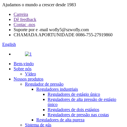
Ajudamos o mundo a crescer desde 1983
Carreira
Dê feedback
Contac -nos
Suporte por e -mail
wofly5@szwofly.com
CHAMADA APORTUNIDADE
0086-755-27919860
English
Bem-vindo
Sobre nós
Vídeo
Nossos produtos
Regulador de pressão
Reguladores industriais
Reguladores de estágio único
Reguladores de alta pressão de estágio
único
Reguladores de dois estágios
Reguladores de pressão nas costas
Reguladores de alta pureza
Sistema de gás