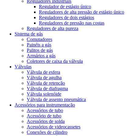
Reguladores industriais
Regulador de estágio único
Reguladores de alta pressão de estágio único
Reguladores de dois estágios
Reguladores de pressão nas costas
Reguladores de alta pureza
Sistema de gás
Comutadores
Painéis a gás
Palitos de gás
Armários a gás
Coletores de caixa da válvula
Válvulas
Válvula de esfera
Válvula de agulha
Válvula de retenção
Válvula de diafragma
Válvula solenóide
Válvula de assento pneumática
Acessórios para instrumentação
Acessórios de tubo
Acessório de tubo
Acessórios de solda
Acessórios de videocassetes
Conexões de cilindro