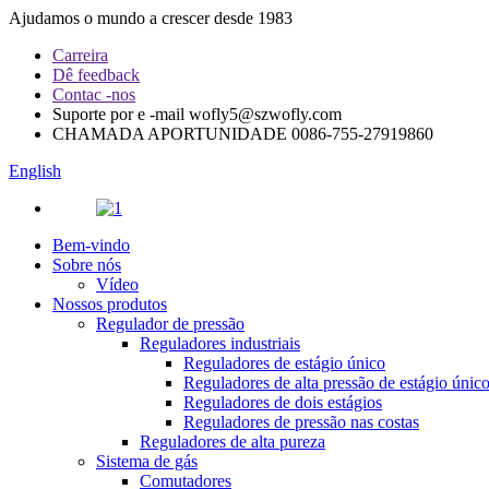
Ajudamos o mundo a crescer desde 1983
Carreira
Dê feedback
Contac -nos
Suporte por e -mail
wofly5@szwofly.com
CHAMADA APORTUNIDADE
0086-755-27919860
English
Bem-vindo
Sobre nós
Vídeo
Nossos produtos
Regulador de pressão
Reguladores industriais
Reguladores de estágio único
Reguladores de alta pressão de estágio únic
Reguladores de dois estágios
Reguladores de pressão nas costas
Reguladores de alta pureza
Sistema de gás
Comutadores