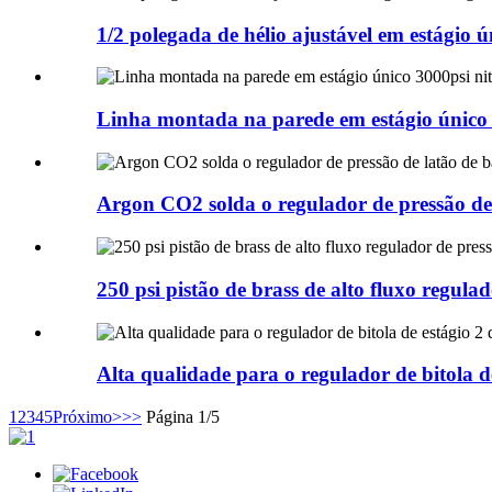
1/2 polegada de hélio ajustável em estágio ú
Linha montada na parede em estágio único 
Argon CO2 solda o regulador de pressão de 
250 psi pistão de brass de alto fluxo regula
Alta qualidade para o regulador de bitola d
1
2
3
4
5
Próximo>
>>
Página 1/5