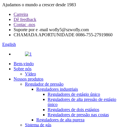
Ajudamos o mundo a crescer desde 1983
Carreira
Dê feedback
Contac -nos
Suporte por e -mail
wofly5@szwofly.com
CHAMADA APORTUNIDADE
0086-755-27919860
English
Bem-vindo
Sobre nós
Vídeo
Nossos produtos
Regulador de pressão
Reguladores industriais
Reguladores de estágio único
Reguladores de alta pressão de estágio
único
Reguladores de dois estágios
Reguladores de pressão nas costas
Reguladores de alta pureza
Sistema de gás