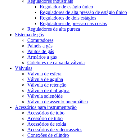
Reguladores industriais
Regulador de estágio único
Reguladores de alta pressão de estágio único
Reguladores de dois estágios
Reguladores de pressão nas costas
Reguladores de alta pureza
Sistema de gás
Comutadores
Painéis a gás
Palitos de gás
Armários a gás
Coletores de caixa da válvula
Válvulas
Válvula de esfera
Válvula de agulha
Válvula de retenção
Válvula de diafragma
Válvula solenóide
Válvula de assento pneumática
Acessórios para instrumentação
Acessórios de tubo
Acessório de tubo
Acessórios de solda
Acessórios de videocassetes
Conexões de cilindro