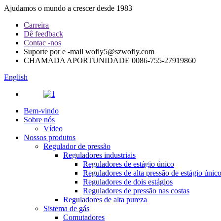
Ajudamos o mundo a crescer desde 1983
Carreira
Dê feedback
Contac -nos
Suporte por e -mail
wofly5@szwofly.com
CHAMADA APORTUNIDADE
0086-755-27919860
English
Bem-vindo
Sobre nós
Vídeo
Nossos produtos
Regulador de pressão
Reguladores industriais
Reguladores de estágio único
Reguladores de alta pressão de estágio únic
Reguladores de dois estágios
Reguladores de pressão nas costas
Reguladores de alta pureza
Sistema de gás
Comutadores