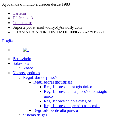
Ajudamos o mundo a crescer desde 1983
Carreira
Dê feedback
Contac -nos
Suporte por e -mail
wofly5@szwofly.com
CHAMADA APORTUNIDADE
0086-755-27919860
English
Bem-vindo
Sobre nós
Vídeo
Nossos produtos
Regulador de pressão
Reguladores industriais
Reguladores de estágio único
Reguladores de alta pressão de estágio
único
Reguladores de dois estágios
Reguladores de pressão nas costas
Reguladores de alta pureza
Sistema de gás