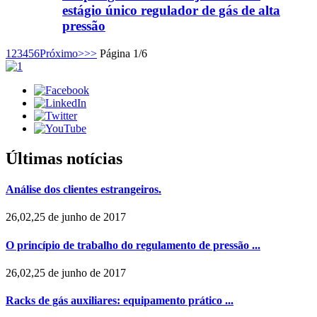
estágio único regulador de gás de alta
pressão
1
2
3
4
5
6
Próximo>
>>
Página 1/6
Últimas notícias
Análise dos clientes estrangeiros.
26,02,25 de junho de 2017
O princípio de trabalho do regulamento de pressão ...
26,02,25 de junho de 2017
Racks de gás auxiliares: equipamento prático ...