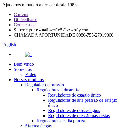
Ajudamos o mundo a crescer desde 1983
Carreira
Dê feedback
Contac -nos
Suporte por e -mail
wofly5@szwofly.com
CHAMADA APORTUNIDADE
0086-755-27919860
English
Bem-vindo
Sobre nós
Vídeo
Nossos produtos
Regulador de pressão
Reguladores industriais
Reguladores de estágio único
Reguladores de alta pressão de estágio
único
Reguladores de dois estágios
Reguladores de pressão nas costas
Reguladores de alta pureza
Sistema de gás