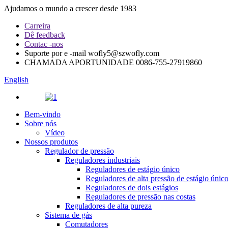
Ajudamos o mundo a crescer desde 1983
Carreira
Dê feedback
Contac -nos
Suporte por e -mail
wofly5@szwofly.com
CHAMADA APORTUNIDADE
0086-755-27919860
English
Bem-vindo
Sobre nós
Vídeo
Nossos produtos
Regulador de pressão
Reguladores industriais
Reguladores de estágio único
Reguladores de alta pressão de estágio únic
Reguladores de dois estágios
Reguladores de pressão nas costas
Reguladores de alta pureza
Sistema de gás
Comutadores