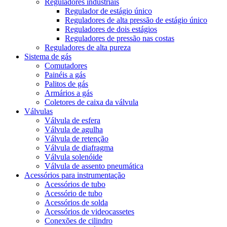
Reguladores industriais
Regulador de estágio único
Reguladores de alta pressão de estágio único
Reguladores de dois estágios
Reguladores de pressão nas costas
Reguladores de alta pureza
Sistema de gás
Comutadores
Painéis a gás
Palitos de gás
Armários a gás
Coletores de caixa da válvula
Válvulas
Válvula de esfera
Válvula de agulha
Válvula de retenção
Válvula de diafragma
Válvula solenóide
Válvula de assento pneumática
Acessórios para instrumentação
Acessórios de tubo
Acessório de tubo
Acessórios de solda
Acessórios de videocassetes
Conexões de cilindro