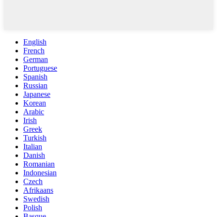
English
French
German
Portuguese
Spanish
Russian
Japanese
Korean
Arabic
Irish
Greek
Turkish
Italian
Danish
Romanian
Indonesian
Czech
Afrikaans
Swedish
Polish
Basque