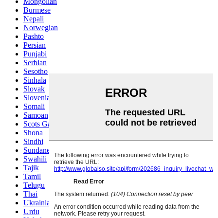
Mongolian
Burmese
Nepali
Norwegian
Pashto
Persian
Punjabi
Serbian
Sesotho
Sinhala
Slovak
Slovenian
Somali
Samoan
Scots Gaelic
Shona
Sindhi
Sundanese
Swahili
Tajik
Tamil
Telugu
Thai
Ukrainian
Urdu