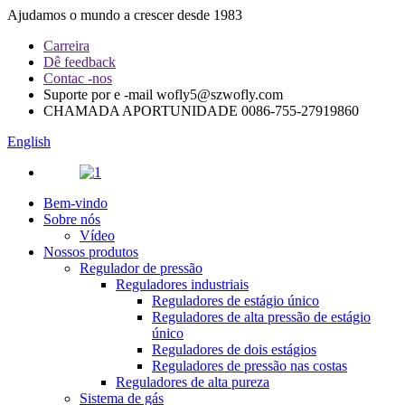
Ajudamos o mundo a crescer desde 1983
Carreira
Dê feedback
Contac -nos
Suporte por e -mail
wofly5@szwofly.com
CHAMADA APORTUNIDADE
0086-755-27919860
English
Bem-vindo
Sobre nós
Vídeo
Nossos produtos
Regulador de pressão
Reguladores industriais
Reguladores de estágio único
Reguladores de alta pressão de estágio
único
Reguladores de dois estágios
Reguladores de pressão nas costas
Reguladores de alta pureza
Sistema de gás