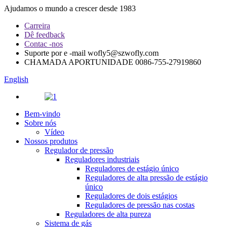
Ajudamos o mundo a crescer desde 1983
Carreira
Dê feedback
Contac -nos
Suporte por e -mail
wofly5@szwofly.com
CHAMADA APORTUNIDADE
0086-755-27919860
English
Bem-vindo
Sobre nós
Vídeo
Nossos produtos
Regulador de pressão
Reguladores industriais
Reguladores de estágio único
Reguladores de alta pressão de estágio
único
Reguladores de dois estágios
Reguladores de pressão nas costas
Reguladores de alta pureza
Sistema de gás