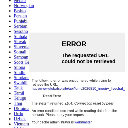
Nepali
Norwegian
Pashto
Persian
Punjabi
Serbian
Sesotho
Sinhala
Slovak
Slovenian
Somali
Samoan
Scots Gaelic
Shona
Sindhi
Sundanese
Swahili
Tajik
Tamil
Telugu
Thai
Ukrainian
Urdu
Uzbek
Vietnamese