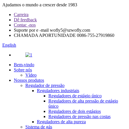
Ajudamos o mundo a crescer desde 1983
Carreira
Dê feedback
Contac -nos
Suporte por e -mail
wofly5@szwofly.com
CHAMADA APORTUNIDADE
0086-755-27919860
English
Bem-vindo
Sobre nós
Vídeo
Nossos produtos
Regulador de pressão
Reguladores industriais
Reguladores de estágio único
Reguladores de alta pressão de estágio
único
Reguladores de dois estágios
Reguladores de pressão nas costas
Reguladores de alta pureza
Sistema de gás