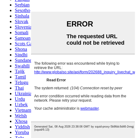
Serbian
Sesotho
Sinhala
Slovak
Slovenian
Somali
Samoan
Scots Gaelic
Shona
Sindhi
Sundanese
Swahili
Tajik
Tamil
Telugu
Thai
Ukrainian
Urdu
Uzbek
Vietnamese
Welsh
Xhosa
Yiddish
Yoruba
Zulu