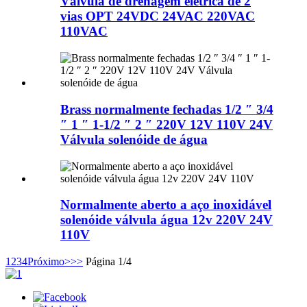
Válvula de drenagem elétrica de 2
vias OPT 24VDC 24VAC 220VAC
110VAC
Brass normalmente fechadas 1/2 ″ 3/4
″ 1 ″ 1-1/2 ″ 2 ″ 220V 12V 110V 24V
Válvula solenóide de água
Normalmente aberto a aço inoxidável
solenóide válvula água 12v 220V 24V
110V
1
2
3
4
Próximo>
>>
Página 1/4