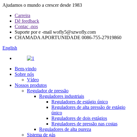
Ajudamos o mundo a crescer desde 1983
Carreira
Dê feedback
Contac -nos
Suporte por e -mail
wofly5@szwofly.com
CHAMADA APORTUNIDADE
0086-755-27919860
English
Bem-vindo
Sobre nós
Vídeo
Nossos produtos
Regulador de pressão
Reguladores industriais
Reguladores de estágio único
Reguladores de alta pressão de estágio
único
Reguladores de dois estágios
Reguladores de pressão nas costas
Reguladores de alta pureza
Sistema de gás