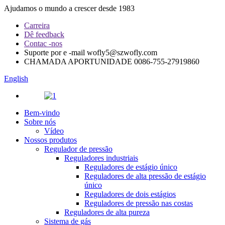
Ajudamos o mundo a crescer desde 1983
Carreira
Dê feedback
Contac -nos
Suporte por e -mail
wofly5@szwofly.com
CHAMADA APORTUNIDADE
0086-755-27919860
English
Bem-vindo
Sobre nós
Vídeo
Nossos produtos
Regulador de pressão
Reguladores industriais
Reguladores de estágio único
Reguladores de alta pressão de estágio
único
Reguladores de dois estágios
Reguladores de pressão nas costas
Reguladores de alta pureza
Sistema de gás